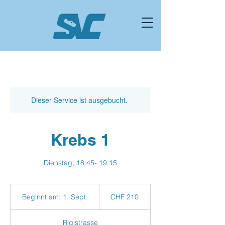
Dieser Service ist ausgebucht.
Krebs 1
Dienstag, 18:45- 19:15
210
Schweizer
Beginnt am: 1. Sept.
B
CHF 210
Franken
e
g
Rigistrasse