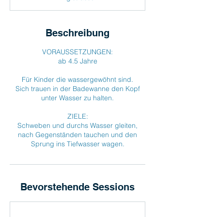
i
n
n
t
Beschreibung
a
m
VORAUSSETZUNGEN:
:
ab 4.5 Jahre
1
.
Für Kinder die wassergewöhnt sind.
S
Sich trauen in der Badewanne den Kopf
e
unter Wasser zu halten.
p
t
ZIELE:
.
Schweben und durchs Wasser gleiten,
nach Gegenständen tauchen und den
Sprung ins Tiefwasser wagen.
Bevorstehende Sessions