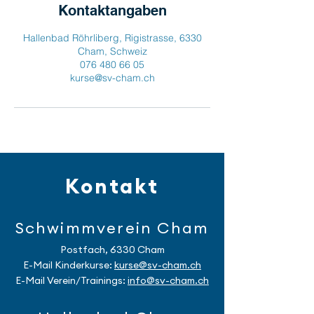
Kontaktangaben
Hallenbad Röhrliberg, Rigistrasse, 6330
Cham, Schweiz
076 480 66 05
kurse@sv-cham.ch
Kontakt
Schwimmverein Cham
Postfach, 6330 Cham
E-Mail Kinderkurse:
kurse
@sv-cham.ch
E-Mail Verein/Trainings:
info@sv-cham.ch