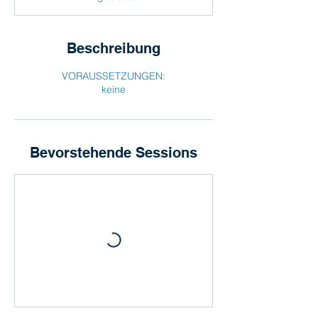
i
n
n
t
Beschreibung
a
m
VORAUSSETZUNGEN:
:
keine
1
0
.
A
u
Bevorstehende Sessions
g
.