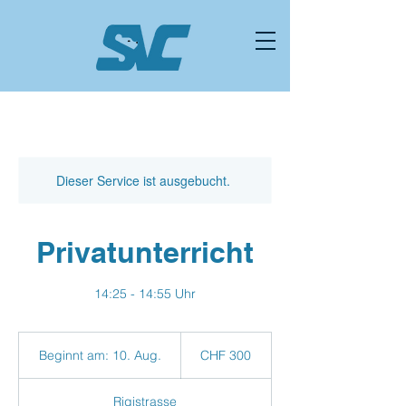
Dieser Service ist ausgebucht.
Privatunterricht
14:25 - 14:55 Uhr
300
Schweizer
Beginnt am: 10. Aug.
B
CHF 300
Franken
e
g
Rigistrasse