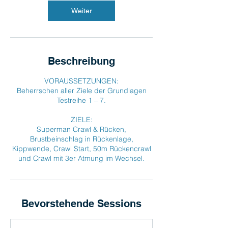
m
Weiter
:
2
.
S
e
Beschreibung
p
t
VORAUSSETZUNGEN:​
.
Beherrschen aller Ziele der Grundlagen
Testreihe 1 – 7.
ZIELE:
Superman Crawl & Rücken,
Brustbeinschlag in Rückenlage,
Kippwende, Crawl Start, 50m Rückencrawl
und Crawl mit 3er Atmung im Wechsel.
Bevorstehende Sessions