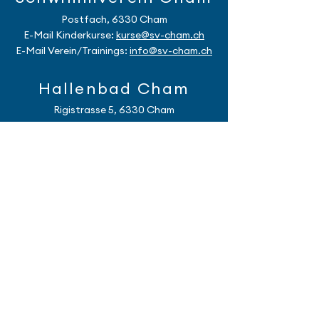
Postfach, 6330 Cham
E-Mail Kinderkurse:
kurse
@sv-cham.ch
E-Mail Verein/Trainings:
info@sv-cham.ch
Hallenbad Cham
Rigistrasse 5, 6330 Cham