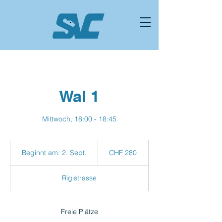
Wal 1
Mittwoch, 18:00 - 18:45
280
Schweizer
Beginnt am: 2. Sept.
B
CHF 280
Franken
e
g
Rigistrasse
i
n
n
t
Freie Plätze
a